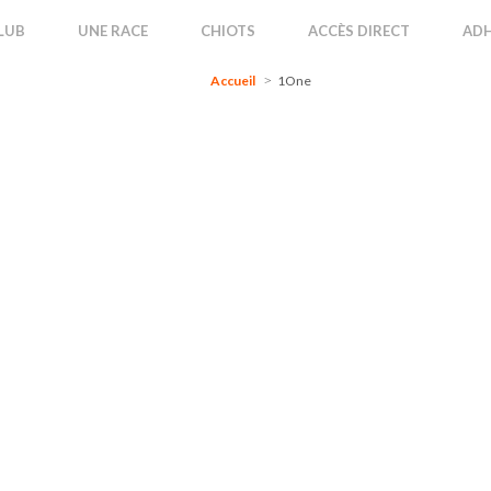
Accueil
1One
LUB
UNE RACE
CHIOTS
ACCÈS DIRECT
ADH
Accueil
1One