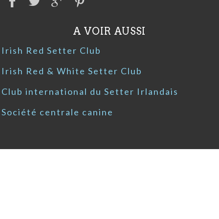
A VOIR AUSSI
Irish Red Setter Club
Irish Red & White Setter Club
Club international du Setter Irlandais
Société centrale canine