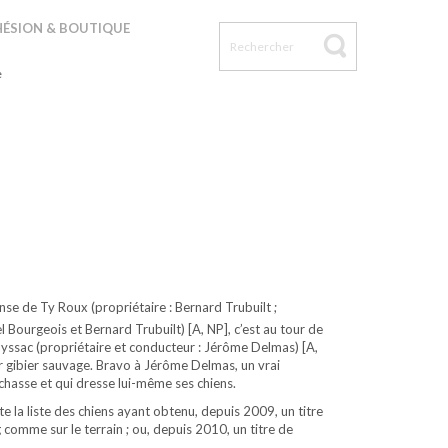
ge
ÉSION & BOUTIQUE
e
e de Ty Roux (propriétaire : Bernard Trubuilt ;
Bourgeois et Bernard Trubuilt) [A, NP], c’est au tour de
sac (propriétaire et conducteur : Jérôme Delmas) [A,
r gibier sauvage. Bravo à Jérôme Delmas, un vrai
hasse et qui dresse lui-même ses chiens.
te la liste des chiens ayant obtenu, depuis 2009, un titre
 comme sur le terrain ; ou, depuis 2010, un titre de