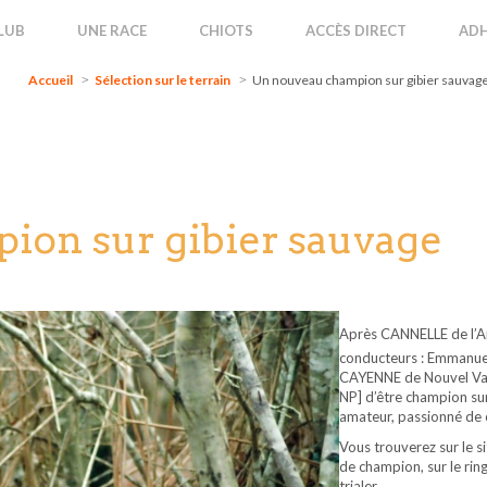
Accueil
Sélection sur le terrain
Un nouveau champion sur gibier sauva
LUB
UNE RACE
CHIOTS
ACCÈS DIRECT
ADH
Accueil
Sélection sur le terrain
Un nouveau champion sur gibier sauvag
ion sur gibier sauvage
Après CANNELLE de l’Ans
conducteurs : Emmanuel 
CAYENNE de Nouvel Vays
NP] d’être champion su
amateur, passionné de c
Vous trouverez sur le si
de champion, sur le ring
trialer.