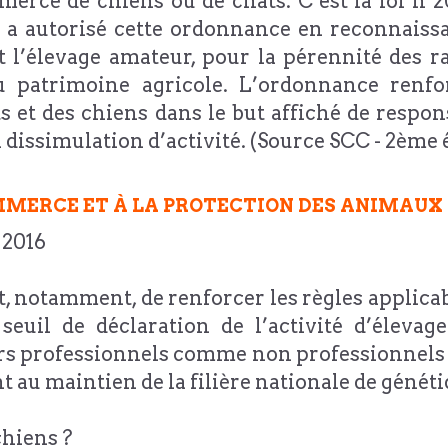
erce de chiens ou de chats. C’est la loi n°20
i a autorisé cette ordonnance en reconnaissan
et l’élevage amateur, pour la pérennité des ra
u patrimoine agricole. L’ordonnance renfor
ts et des chiens dans le but affiché de respo
 dissimulation d’activité. (Source SCC - 2ème é
MERCE ET À LA PROTECTION DES ANIMAUX
 2016
st, notamment, de renforcer les règles appli
seuil de déclaration de l’activité d’élevag
eurs professionnels comme non professionnels 
t au maintien de la filière nationale de généti
chiens ?