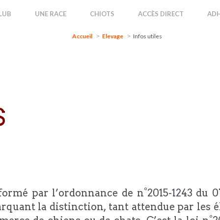
Accueil
Elevage
Infos utiles
LUB
UNE RACE
CHIOTS
ACCÈS DIRECT
ADH
Accueil
Elevage
Infos utiles
S
éformé par l’ordonnance de n°2015-1243 du 0
rquant la distinction, tant attendue par les él