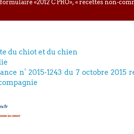
r du formulaire «2012 C PRO», « recettes non-c
te du chiot et du chien
lie
nnance n° 2015-1243 du 7 octobre 2015 
 compagnie