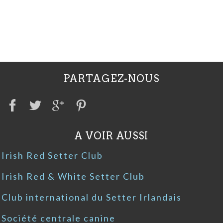
PARTAGEZ-NOUS
A VOIR AUSSI
Irish Red Setter Club
Irish Red & White Setter Club
Club international du Setter Irlandais
Société centrale canine