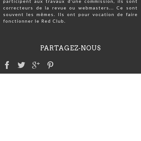
participent aux travaux d'une commission, ils sont
correcteurs de la revue ou webmasters... Ce sont
souvent les mêmes. Ils ont pour vocation de faire
fonctionner le Red Club.
PARTAGEZ-NOUS
A VOIR AUSSI
Irish Red Setter Club
Irish Red & White Setter Club
Club international du Setter Irlandais
Société centrale canine