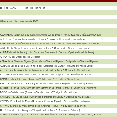
CHIENS AYANT LE TITRE DE TRIALERS
Génération
chiens nés depuis 2005
AGATHE de la Bécasse d’Argent (O'Neil du Val de Loue * Pincha Red de la Bécasse d’Argent)
AGLOU de l’Enclos des Jonquilles (Tarecs * Romy de l’Enclos des Jonquilles)
AIRELLE des Sorcières du Sancy ( O’Neil du Val de Loue *
Ulster des Sorcières du Sancy)
AIRELLE du Val de Loue (Tonus du Val de Loue * Uguette des Sorcières du Sancy)
ALPINE du Val de Loue (Union Jack des Sorcières du Sancy * Opaline du Val de Loue)
ARIANNE des Arcosses de Borderan
ASIYA de la Chaume Rigault ( Urtis de la Chaume Rigault * Omiya de la Chaume Rigault)
ASNA du Val de Loue ( Union Jack des Sorcières du Sancy *
Opaline du Val de Loue)
ATHOS des Arcosses de Borderan (Tonus du Val de Loue * Ottawa du Val de Loue)
AUTOMNE du Val de Loue (Tonus du Val de Loue * Uguette des Sorcières du Sancy)
BAMBOU du Val de Loue (Tonus du Val de Loue * O’Reilly du Val de Loue)
BEAULY de l’Anse de Ty Roux ( Texas du Val de Loue * Snipe de l’Anse de Ty Roux)
BRINDILLE de la Chaire des Druides (Uggy de la Storia * Stone du Vallon des Louvarts)
BRISE du Val de Loue (Tonus du Val de Loue * O’Reilly du Val de Loue)
CAMELOT du Val de Loue (Armor des Sorcières du Sancy * Opaline du Val de Loue)
CELTIQUE du Pied du Mont (Urtis de la Chaume Rigault * Visky du Pied du Mont)
CHIVAS du Pied du Mont (Urtis de la Chaume Rigault * Visky du Pied du Mont)
CHOUGAÏ des Sér. Rouges (Viking du Val de Loue * Redskin of Achlene)
CORK de Nouvel Vayssac ( Apache des Sorcières du Sancy *
Sherry de l'Anse de Ty Roux)