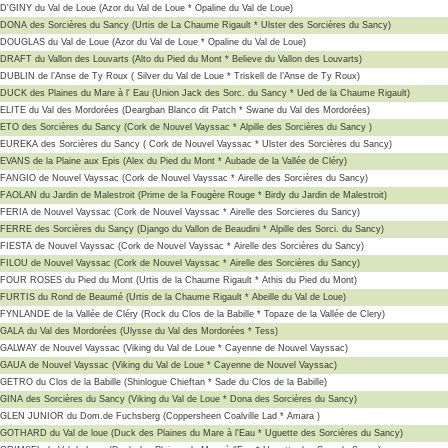
D'GINY du Val de Loue (Azor du Val de Loue * Opaline du Val de Loue)
DONA des Sorcières du Sancy (Urtis de La Chaume Rigault *
Ulster des Sorcières du Sancy)
DOUGLAS du Val de Loue (Azor du Val de Loue * Opaline du Val de Loue)
DRAFT du Vallon des Louvarts (Alto du Pied du Mont * Believe du Vallon des Louvarts)
DUBLIN de l’Anse de Ty Roux ( Silver du Val de Loue * Triskell de l’Anse de Ty Roux)
DUCK des Plaines du Mare à l' Eau (Union Jack des Sorc. du Sancy * Ued de la Chaume Rigault)
ELITE du Val des Mordorées (Deargban Blanco dit Patch * Swane du Val des Mordorées)
ETO des Sorcières du Sancy (Cork de Nouvel Vayssac
* Alpille des Sorcières du Sancy )
EUREKA des Sorcières du Sancy ( Cork de Nouvel Vayssac *
Ulster des Sorcières du Sancy)
EVANS de la Plaine aux Epis (Alex du Pied du Mont * Aubade de la Vallée de Cléry)
FANGIO de Nouvel Vayssac (Cork de Nouvel Vayssac * Airelle des Sorcières du Sancy)
FAOLAN du Jardin de Malestroit (Prime de la Fougère Rouge * Birdy du Jardin de Malestroit)
FERIA de Nouvel Vayssac (Cork de Nouvel Vayssac * Airelle des Sorcieres du Sancy)
FERRE
des Sorcières du Sançy (Django du Vallon de Beaudini * Alpille des Sorci. du
Sancy)
FIESTA de Nouvel Vayssac (Cork de Nouvel Vayssac * Airelle des Sorcières du Sancy)
FILOU de Nouvel Vayssac (Cork de Nouvel Vayssac * Airelle des Sorcières du Sancy)
FOUR ROSES du Pied du Mont (Urtis de la Chaume Rigault * Athis du Pied du Mont)
FURTIS du Rond de Beaumé (Urtis de la Chaume Rigault * Abeille du Val de Loue)
FYNLANDE de la Vallée de Cléry (Rock du Clos de la Babille * Topaze de la Vallée de Clery)
GALA du Val des Mordorées (Ulysse du Val des Mordorées * Tess)
GALWAY de Nouvel Vayssac (Viking du Val de Loue * Cayenne de Nouvel Vayssac)
GAUA de Nouvel Vayssac (Viking du Val de Loue * Cayenne de Nouvel Vayssac)
GETRO du Clos de la Babille (Shinlogue Chieftan * Sade du Clos de la Babille)
GINA des Sorcières du Sancy (Viking du Val de Loue * Dona des Sorcières du Sancy)
GLEN JUNIOR du Dom.de Fuchsberg (Coppersheen Coalville Lad * Amara )
GOTHARD du Val de loue (Duck des Plaines du Mare à l'Eau * Uguette des Sorcières du Sancy)