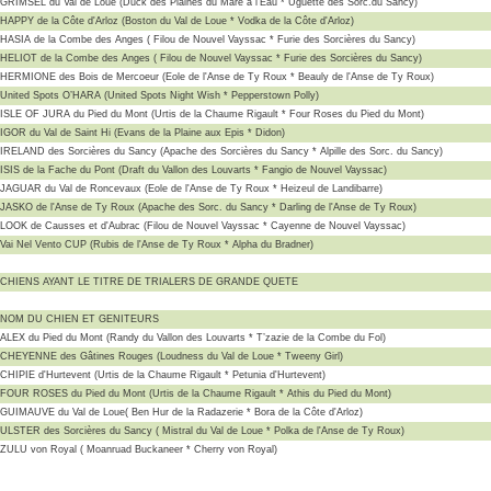
GRIMSEL du Val de Loue (Duck des Plaines du Mare à l'Eau * Uguette des Sorc.du Sancy)
HAPPY de la Côte d'Arloz (Boston du Val de Loue * Vodka de la Côte d'Arloz)
HASIA de la Combe des Anges ( Filou de Nouvel Vayssac * Furie des Sorcières du Sancy)
HELIOT de la Combe des Anges ( Filou de Nouvel Vayssac * Furie des Sorcières du Sancy)
HERMIONE des Bois de Mercoeur (Eole de l'Anse de Ty Roux * Beauly de l'Anse de Ty Roux)
United Spots O’HARA (United Spots Night Wish * Pepperstown Polly)
ISLE OF JURA du Pied du Mont (Urtis de la Chaume Rigault * Four Roses du Pied du Mont)
IGOR du Val de Saint Hi (Evans de la Plaine aux Epis * Didon)
IRELAND des Sorcières du Sancy (Apache des Sorcières du Sancy * Alpille des Sorc. du Sancy)
ISIS de la Fache du Pont (Draft du Vallon des Louvarts * Fangio de Nouvel Vayssac)
JAGUAR du Val de Roncevaux (Eole de l'Anse de Ty Roux * Heizeul de Landibarre)
JASKO de l'Anse de Ty Roux (Apache des Sorc. du Sancy * Darling de l'Anse de Ty Roux)
LOOK de Causses et d'Aubrac (Filou de Nouvel Vayssac * Cayenne de Nouvel Vayssac)
Vai Nel Vento CUP (Rubis de l'Anse de Ty Roux * Alpha du Bradner)
CHIENS AYANT LE TITRE DE TRIALERS DE GRANDE QUETE
NOM DU CHIEN ET GENITEURS
ALEX du Pied du Mont (Randy du Vallon des Louvarts * T’zazie de la Combe du Fol)
CHEYENNE des Gâtines Rouges (Loudness du Val de Loue * Tweeny Girl)
CHIPIE d'Hurtevent (Urtis de la Chaume Rigault * Petunia d'Hurtevent)
FOUR ROSES du Pied du Mont (Urtis de la Chaume Rigault * Athis du Pied du Mont)
GUIMAUVE du Val de Loue( Ben Hur de la Radazerie * Bora de la Côte d'Arloz)
ULSTER des Sorcières du Sancy ( Mistral du Val de Loue * Polka de l'Anse de Ty Roux)
ZULU von Royal ( Moanruad Buckaneer * Cherry von Royal)