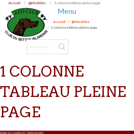
Accueil
@Modèles
1 colonne tableau pleine page
Menu
Accueil
@Modèles
1 colonne tableau pleine page
1 COLONNE
TABLEAU PLEINE
PAGE
NOM DU CHIEN ET GENITEURS