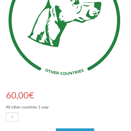
60,00
€
All other countries 1 year
quantité
de
Couple
membership