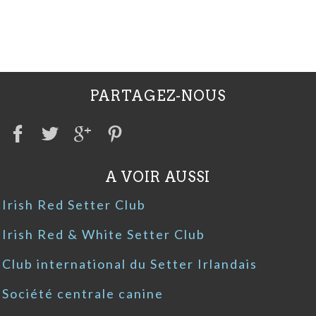
PARTAGEZ-NOUS
A VOIR AUSSI
Irish Red Setter Club
Irish Red & White Setter Club
Club international du Setter Irlandais
Société centrale canine