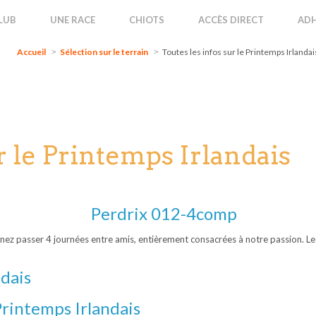
Accueil
Sélection sur le terrain
Toutes les infos sur le Printemps Irlanda
LUB
UNE RACE
CHIOTS
ACCÈS DIRECT
ADH
Accueil
Sélection sur le terrain
Toutes les infos sur le Printemps Irlandai
r le Printemps Irlandais
 passer 4 journées entre amis, entièrement consacrées à notre passion. Les Fiel
dais
Printemps Irlandais