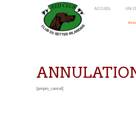
Accuei
ACCUEIL
UN C
Accu
ANNULATION
[pmpro_cancel]