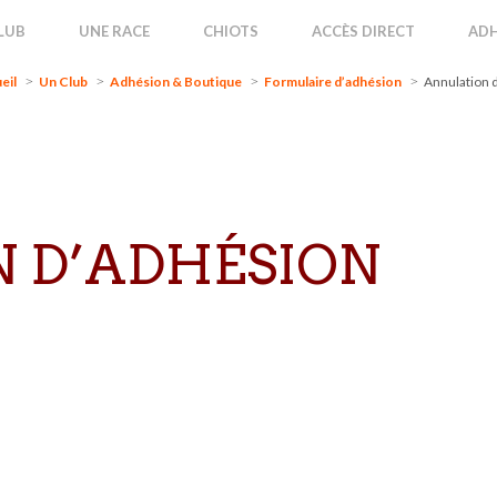
l
Un Club
Adhésion & Boutique
Formulaire d’adhésion
Annulatio
LUB
UNE RACE
CHIOTS
ACCÈS DIRECT
ADH
eil
Un Club
Adhésion & Boutique
Formulaire d’adhésion
Annulation 
 D’ADHÉSION