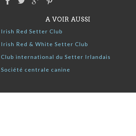
A VOIR AUSSI
Irish Red Setter Club
Irish Red & White Setter Club
Club international du Setter Irlandais
Société centrale canine