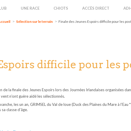
ccueil
Sélection sur le terrain
Finale des Jeunes Espoirs difficile pour les po
LUB
UNE RACE
CHIOTS
ACCÈS DIRECT
ADH
ccueil
Sélection sur le terrain
Finale des Jeunes Espoirs difficile pour les pos
spoirs difficile pour les 
on de la finale des Jeunes Espoirs lors des Journées Irlandaises organisées dan
vent n’ont guère aidé les sélectionnés.
revanche, les un an, GRIMSEL du Val de loue (Duck des Plaines du Mare à l’Eau
s sa classe d’âge.