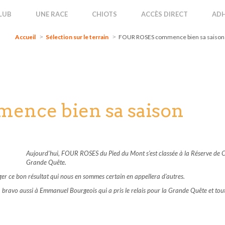
Accueil
Sélection sur le terrain
FOUR ROSES commence bien sa saiso
LUB
UNE RACE
CHIOTS
ACCÈS DIRECT
ADH
Accueil
Sélection sur le terrain
FOUR ROSES commence bien sa saison
nce bien sa saison
Aujourd’hui, FOUR ROSES du Pied du Mont s’est classée à la Réserve de CAC
Grande Quête.
ger ce bon résultat qui nous en sommes certain en appellera d’autres.
bravo aussi à Emmanuel Bourgeois qui a pris le relais pour la Grande Quête et tout