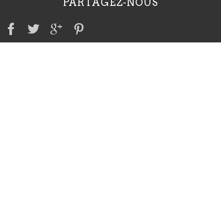
PARTAGEZ-NOUS
A VOIR AUSSI
Irish Red Setter Club
Irish Red & White Setter Club
Club international du Setter Irlandais
Société centrale canine
CONTACT
Utilisez le formulaire
+33 (0)3 85 74 16 25