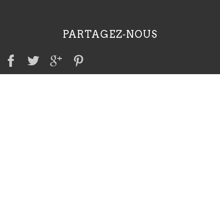
PARTAGEZ-NOUS
A VOIR AUSSI
Irish Red Setter Club
Irish Red & White Setter Club
Club international du Setter Irlandais
Société centrale canine
CONTACT