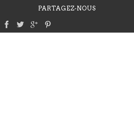
PARTAGEZ-NOUS
A VOIR AUSSI
Irish Red Setter Club
Irish Red & White Setter Club
Club international du Setter Irlandais
Société centrale canine
CONTACT
Utilisez le formulaire
+33 (0)3 85 74 16 25