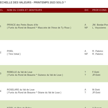
ECHELLE DES VALEURS
- PRINTEMPS 2023 SOLO *
CL
NOM DU CHIEN ET GENITEURS
D/C
PROP./COND.
PRINCE des Petits Bouts d'Air
A
JM. Bordat-Pive
1
( Furtis du Rond de Beaumé * Mascotte de l'Anse de Ty Roux )
NP
L. Veyssieres
PIXEL
A
R. Palomo
2
( Titre Initial )
NP
R. Palomo
REBELLE du Val de Loue
?
F.Gotti
3
( Furtis du Rond de Beaume * Guiness du Val de Loue )
?
JP.Gotti
ROSELARE du Val de Loue
A
M.Gotti
4
( Furtis du Rond de Beaume * Gitane du Val de Loue )
?
JP.Gotti