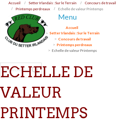
Accueil
Setter Irlandais : Sur le Terrain
Concours de travail
Printemps perdreaux
Echelle de valeur Printemps
Menu
Accueil
Setter Irlandais : Sur le Terrain
Concours de travail
Printemps perdreaux
Echelle de valeur Printemps
ECHELLE DE
VALEUR
PRINTEMPS