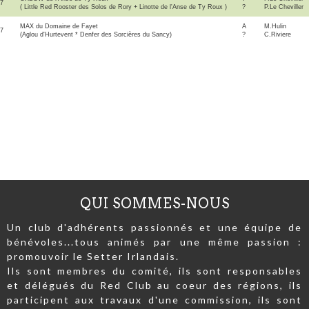
7
( Little Red Rooster des Solos de Rory + Linotte de l'Anse de Ty Roux )
?
P.Le Cheviller
MAX du Domaine de Fayet
A
M.Hulin
7
(Aglou d'Hurtevent * Denfer des Sorcières du Sancy)
?
C.Riviere
QUI SOMMES-NOUS
Un club d'adhérents passionnés et une équipe de
bénévoles...tous animés par une même passion :
promouvoir le Setter Irlandais.
Ils sont membres du comité, ils sont responsables
et délégués du Red Club au coeur des régions, ils
participent aux travaux d'une commission, ils sont