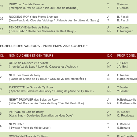
RUBY du Rond de Beaume
?
V.Pernin
15
( Memphis du Val de Loue * Isis du Rond de Beaume )
?
F.Coulon
ROCKING RORY des Monts Brumeux
A
B. Fasoli
16
(Jean-Peuplu du Clos des Vickings * J'Irlande des Sorcières du Sancy)
?
B. Fasoli
PENDERYNE du Bois de Balisy
A
A.Susset
17
( Kocis BMZ * Gaelle des Sonnailles du Haut Davy )
NP
C.Rodriguez
ECHELLE DES VALEURS
- PRINTEMPS 2023 COUPLE *
CL
NOM DU CHIEN ET GENITEURS
D/C
PROP./COND.
OLBIA de Causses et d'Aubrac
A
JP. Gotti
1
( Irun du Val de Loue * Look de Causses et d'Aubrac )
NP
JP. Gotti
NELL des Solos de Rory
A
G.Routier
2
( Jasko de l'Anse de Ty Roux * Gala du Val des Mordorées )
NP
H.Boistheauvill
MASCOTTE de l'Anse de Ty Roux
A
Y.Bouder
3
( Apache des Sorcières du Sancy * Darling de j'Anse de Ty Roux )
NP
Y.Bouder
NIGHT PROWLER des Solos de Rory
A
H.Boitheauville
4
(Little Red Rooster des Solos de Rory * Vai Vel Vento Iloo)
NP
H.Boitheauville
PYRAME du Bois de Balisy
A
A. Susset
5
(Kocis Bmz * Gaelle des Sonnailles du Haut Davy)
NP
C. Rodriguez
NEMO BMZ
?
G.Bonatto
6
( Twister * Vera du Val de Loue )
?
G.Bonatto
OXBOW de l'Anse de Ty Roux
?
P.Le Cheviller