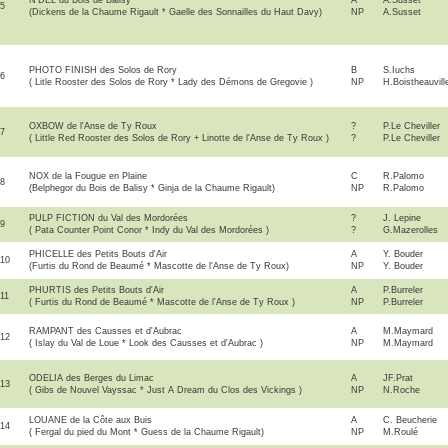
N'DEL du Bois de Balisy
A
A.Susset
5
(Dickens de la Chaume Rigault * Gaelle des Sonnailles du Haut Davy)
NP
A.Susset
PHOTO FINISH des Solos de Rory
B
S.Iuchs
6
( Litle Rooster des Solos de Rory * Lady des Démons de Gregovie )
NP
H.Boistheauvill
OXBOW de l'Anse de Ty Roux
?
P.Le Cheviller
7
( Little Red Rooster des Solos de Rory + Linotte de l'Anse de Ty Roux )
?
P.Le Cheviller
NOX de la Fougue en Plaine
C
R.Palomo
8
(Belphegor du Bois de Balisy * Ginja de la Chaume Rigault)
NP
R.Palomo
PULP FICTION du Val des Mordorées
?
J. Lepine
9
( Pata Counter Point Conor * Indy du Val des Mordorées )
?
G.Mazerolles
PHICELLE des Petits Bouts d'Air
A
Y. Bouder
10
(Furtis du Rond de Beaumé * Mascotte de l'Anse de Ty Roux)
NP
Y. Bouder
PHURTIS des Petits Bouts d'Air
A
P.Burreler
11
( Furtis du Rond de Beaumé * Mascotte de l'Anse de Ty Roux )
NP
P.Burreler
RAMPANT des Causses et d'Aubrac
A
M.Maymard
12
( Islay du Val de Loue * Look des Causses et d'Aubrac )
NP
M.Maymard
ODELIA des Berges du Limac
A
JF.Prat
13
( Gibs de Nouvel Vayssac * Just A Dream du Clos des Vickings )
NP
N.Roche
LOUANE de la Côte aux Buis
A
C. Beucherie
14
( Fergal du pied du Mont * Guess de la Chaume Rigault)
NP
M.Roulé