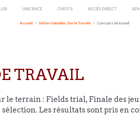
Accueil
Setter Irlandais : Sur le Terrain
Concours de travail
LUB
UNE RACE
CHIOTS
ACCÈS DIRECT
ADH
Accueil
Setter Irlandais : Sur le Terrain
Concours de travail
E TRAVAIL
 le terrain : Fields trial, Finale des j
sélection. Les résultats sont pris en co