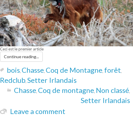
Ceci est le premier article
Continue reading...
bois
Chasse
Coq de Montagne
forêt
,
,
,
,
Redclub
Setter Irlandais
,
Chasse
Coq de montagne
Non classé
,
,
,
Setter Irlandais
Leave a comment