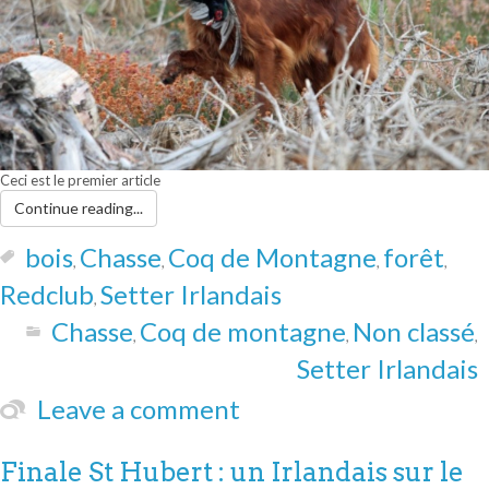
Ceci est le premier article
Continue reading...
bois
Chasse
Coq de Montagne
forêt
,
,
,
,
Redclub
Setter Irlandais
,
Chasse
Coq de montagne
Non classé
,
,
,
Setter Irlandais
Leave a comment
Finale St Hubert : un Irlandais sur le