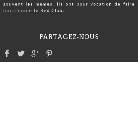
souvent les mêmes. Ils ont pour vocation de faire
fonctionner le Red Club.
PARTAGEZ-NOUS
A VOIR AUSSI
Irish Red Setter Club
Irish Red & White Setter Club
Club international du Setter Irlandais
Société centrale canine