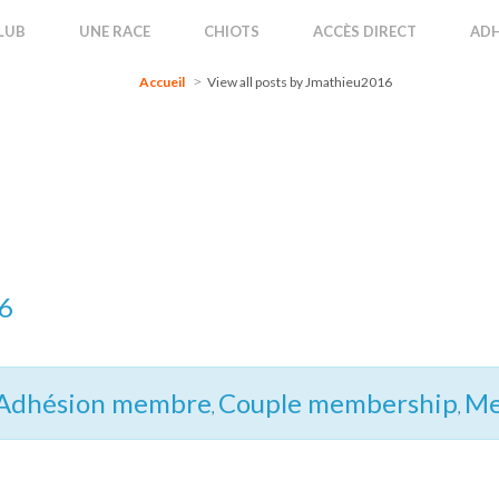
Accueil
View all posts by Jmathieu2016
LUB
UNE RACE
CHIOTS
ACCÈS DIRECT
ADH
Accueil
View all posts by Jmathieu2016
6
Adhésion membre
Couple membership
Me
,
,