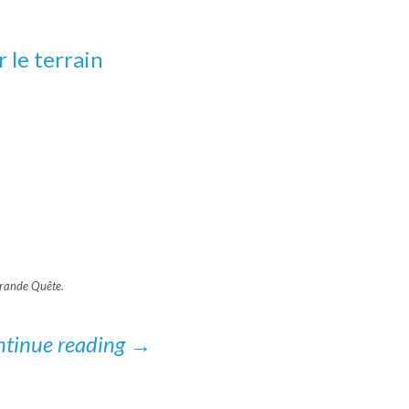
r le terrain
Grande Quête.
tinue reading
→