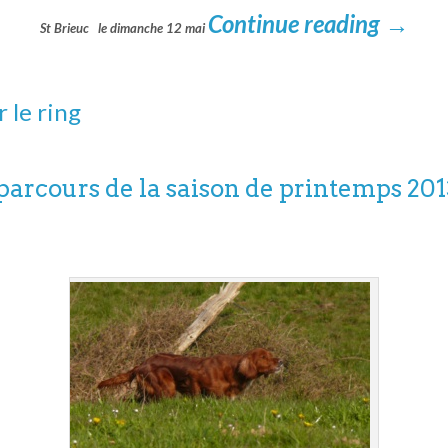
Continue reading
→
St Brieuc le dimanche 12 mai
r le ring
parcours de la saison de printemps 201