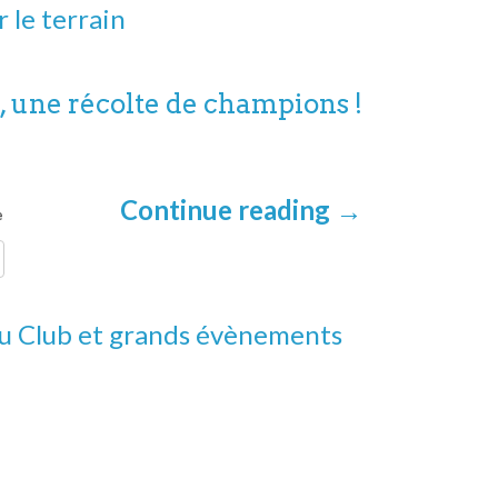
r le terrain
, une récolte de champions !
Continue reading
→
al de Loue
du Club et grands évènements