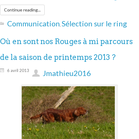
Continue reading...
Communication
Sélection sur le ring
,
Où en sont nos Rouges à mi parcours
de la saison de printemps 2013 ?
6 avril 2013
Jmathieu2016